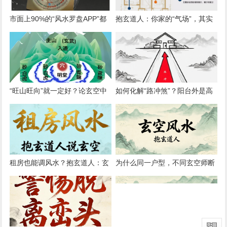
市面上90%的“风水罗盘APP”都
抱玄道人：你家的“气场”，其实
错在哪？简论“地理真北”与“磁北
由你的日常动线决定
方向”
“旺山旺向”就一定好？论玄空中
如何化解“路冲煞”？阳台外是高
的“形理互参”原则
架桥如何调整
租房也能调风水？抱玄道人：玄
为什么同一户型，不同玄空师断
空简易布局法（无需动土）
验结果迥异？论心法与传承差异