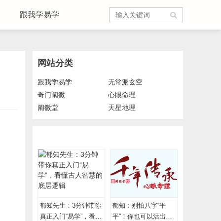
跟我学易学
网站分类
跟我学易学
无常派玄空
奇门阐微
心眼命理
阐微堂
天星地理
郁知先生：3分钟带你
郁知：别怕八字“平
真正入门“易学”，看懂
平”！你也可以活出高