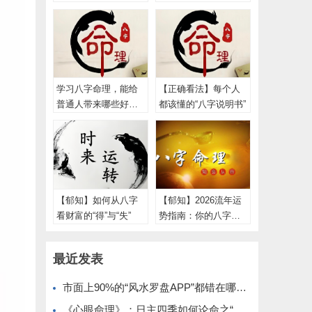
古人智慧的底层逻辑
光人生
学习八字命理，能给
【正确看法】每个人
普通人带来哪些好
都该懂的“八字说明书”
处？
【郁知】如何从八字
【郁知】2026流年运
看财富的“得”与“失”
势指南：你的八字今
年该“进”还是该“守”？
最近发表
市面上90%的“风水罗盘APP”都错在哪？简论“地理真北”与“磁北方向”
《心眼命理》：日主四季如何论命之“四季之木”