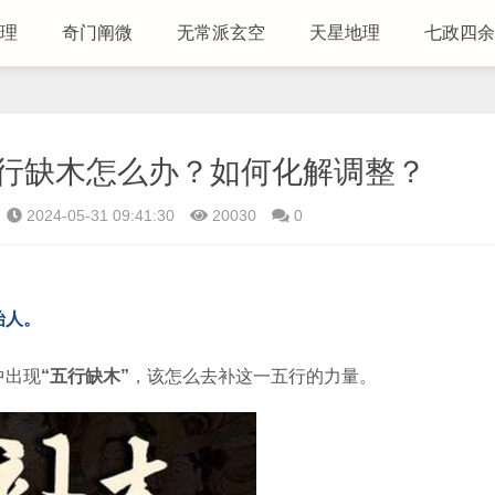
理
奇门阐微
无常派玄空
天星地理
七政四余
行缺木怎么办？如何化解调整？
2024-05-31 09:41:30
20030
0
始人。
中出现
“五行缺木”
，该怎么去补这一五行的力量。