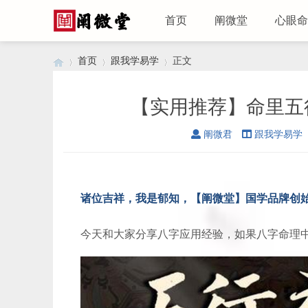
首页
阐微堂
心眼命
首页
跟我学易学
正文
【实用推荐】命里五
›
›
›
阐微君
跟我学易学
诸位吉祥，我是郁知，【阐微堂】国学品牌创
今天和大家分享八字应用经验，如果八字命理