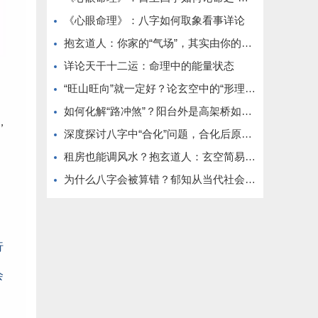
《心眼命理》：八字如何取象看事详论
抱玄道人：你家的“气场”，其实由你的日常动线决定
详论天干十二运：命理中的能量状态
“旺山旺向”就一定好？论玄空中的“形理互参”原则
如何化解“路冲煞”？阳台外是高架桥如何调整
，
深度探讨八字中“合化”问题，合化后原五行还在不在？
租房也能调风水？抱玄道人：玄空简易布局法（无需动土）
为什么八字会被算错？郁知从当代社会角度分析
行
会